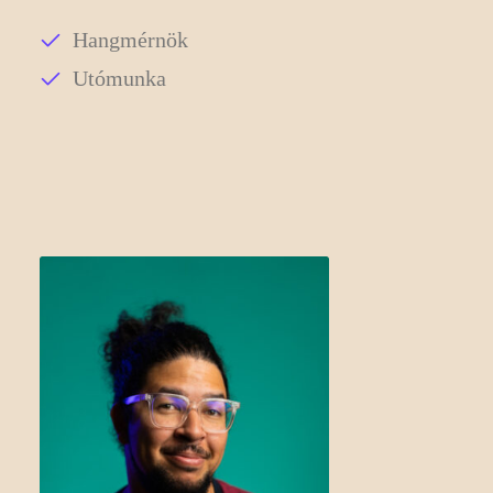
Hangmérnök
Utómunka