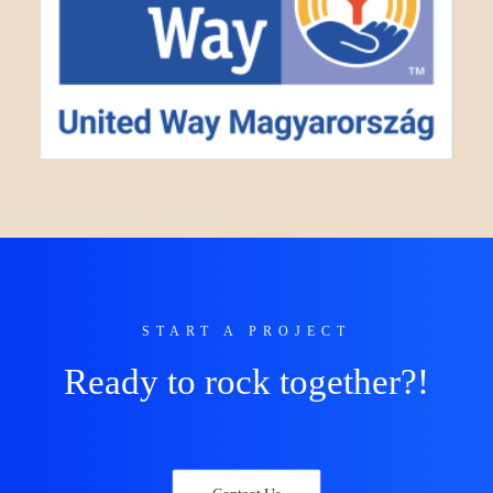
START A PROJECT
Ready to rock together?!