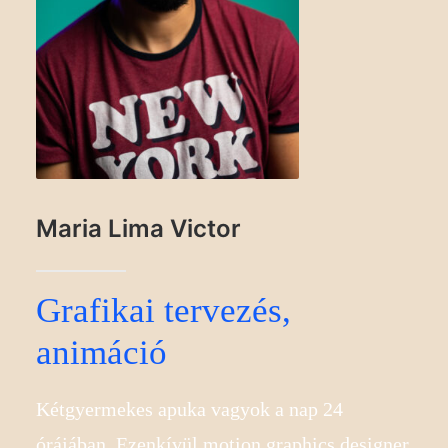
Maria Lima Victor
Grafikai tervezés,
animáció
Kétgyermekes apuka vagyok a nap 24
órájában. Ezenkívül motion graphics designer