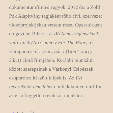
dokumentumfilmes vagyok. 2012 óta a Zöld
Pók Alapítvány tagjaként több civil szervezet
videóprojektjében vettem részt. Operatőrként
dolgoztam Bihari László
Nem szegényeknek
való vidék
(No Country For The Poor)
és
Haragonics Sári
Szia, Sári!
(Don’t worry
Sári!)
című filmjében. Korábbi munkáim
között szerepelnek a Várkonyi Csibészek
csoporthoz készült klipek is. Az
Ezt
levezekelni nem lehet
című dokumentumfilm
az első független rendezői munkám.