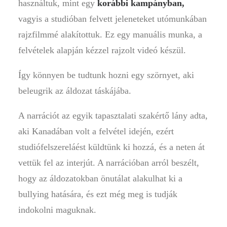
használtuk, mint egy
korábbi kampányban,
vagyis a studióban felvett jeleneteket utómunkában
rajzfilmmé alakítottuk. Ez egy manuális munka, a
felvételek alapján kézzel rajzolt videó készül.
Így könnyen be tudtunk hozni egy szörnyet, aki
beleugrik az áldozat táskájába.
A narrációt az egyik tapasztalati szakértő lány adta,
aki Kanadában volt a felvétel idején, ezért
studiófelszereláést küldtünk ki hozzá, és a neten át
vettük fel az interjút. A narrációban arról beszélt,
hogy az áldozatokban önutálat alakulhat ki a
bullying hatására, és ezt még meg is tudják
indokolni maguknak.